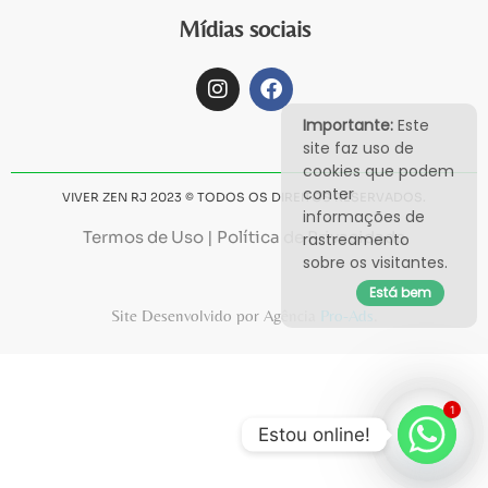
Mídias sociais
Importante:
Este
site faz uso de
cookies que podem
conter
VIVER ZEN RJ 2023 © TODOS OS DIREITOS RESERVADOS.
informações de
Termos de Uso
|
Política de Privacidade
rastreamento
sobre os visitantes.
Está bem
Site Desenvolvido por Agência
Pro-Ads
.
1
Estou online!